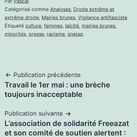
Par
Pascal
Catégorisé comme
Analyses
,
Droite extrême et
extrême droite
,
Mairies brunes
,
Vigilance antifasciste
Étiqueté
culture
,
femmes
,
laïcité
,
mairies brunes
,
minorités
,
presse
,
racisme
,
snetap
Navigation
Publication précédente
Travail le 1er mai : une brèche
de
toujours inacceptable
l’article
Publication suivante
L’association de solidarité Freeazat
et son comité de soutien alertent :