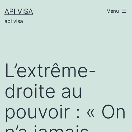
Aller
API VISA
Menu
au
api visa
contenu
L’extrême-
droite au
pouvoir : « On