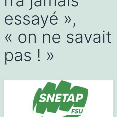
n’a jamais
essayé »,
« on ne savait
pas ! »