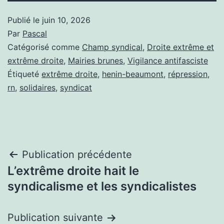
Publié le
juin 10, 2026
Par
Pascal
Catégorisé comme
Champ syndical
,
Droite extrême et
extrême droite
,
Mairies brunes
,
Vigilance antifasciste
Étiqueté
extrême droite
,
henin-beaumont
,
répression
,
rn
,
solidaires
,
syndicat
Navigation
Publication précédente
L’extrême droite hait le
de
syndicalisme et les syndicalistes
l’article
Publication suivante