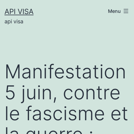
Aller
API VISA
Menu
au
api visa
contenu
Manifestation
5 juin, contre
le fascisme et