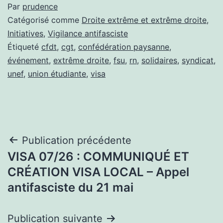
Par
prudence
Catégorisé comme
Droite extrême et extrême droite
,
Initiatives
,
Vigilance antifasciste
Étiqueté
cfdt
,
cgt
,
confédération paysanne
,
événement
,
extrême droite
,
fsu
,
rn
,
solidaires
,
syndicat
,
unef
,
union étudiante
,
visa
Navigation
Publication précédente
VISA 07/26 : COMMUNIQUÉ ET
de
CRÉATION VISA LOCAL – Appel
l’article
antifasciste du 21 mai
Publication suivante