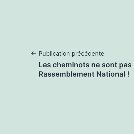
Navigation
Publication précédente
Les cheminots ne sont pas 
de
Rassemblement National !
l’article