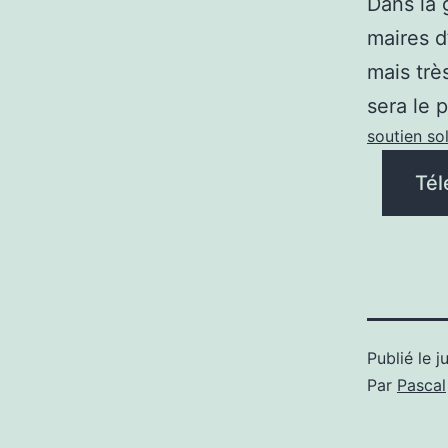
Dans la 
maires d
mais trè
sera le 
soutien so
Tél
Publié le
j
Par
Pascal