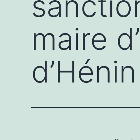
sanctio
maire d
d’Hénin