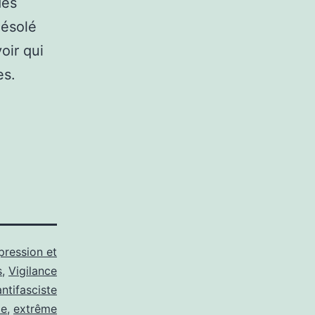
des
désolé
oir qui
es.
pression et
s
,
Vigilance
antifasciste
me
,
extrême