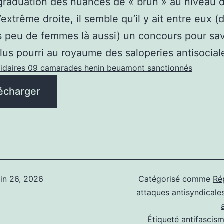
graduation des nuances de « brun » au niveau 
’extrême droite, il semble qu’il y ait entre eux (
s peu de femmes là aussi) un concours pour sav
plus pourri au royaume des saloperies antisocial
lidaires 09 camarades henin beuamont sanctionnés
écharger
uin 26, 2026
Catégorisé comme
Ré
attaques antisyndicale
Étiqueté
antifascis