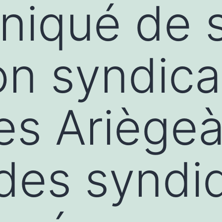
iqué de s
ion syndica
res Ariège
des syndi