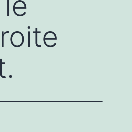
 le
roite
.