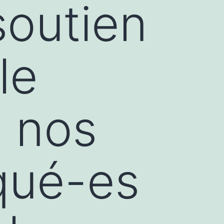
outien
le
à nos
qué-es