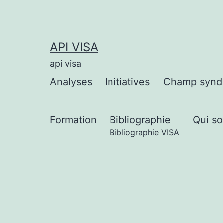
Aller
au
contenu
API VISA
api visa
Analyses
Initiatives
Champ syndi
Formation
Bibliographie
Qui s
Bibliographie VISA