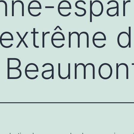
nné-espar
’extrême d
 Beaumont