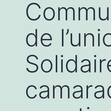
Commun
de l’un
Solidai
camara