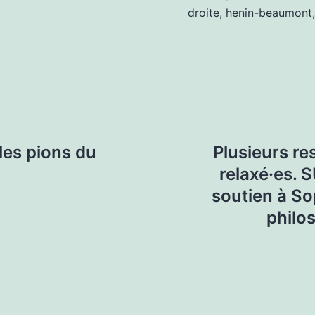
droite
,
henin-beaumont
les pions du
Plusieurs re
relaxé·es. 
soutien à So
philo