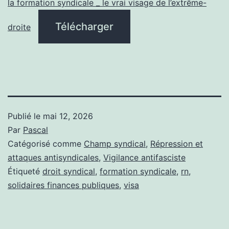
la formation syndicale _ le vrai visage de l’extrême-
Télécharger
droite
Publié le
mai 12, 2026
Par
Pascal
Catégorisé comme
Champ syndical
,
Répression et
attaques antisyndicales
,
Vigilance antifasciste
Étiqueté
droit syndical
,
formation syndicale
,
rn
,
solidaires finances publiques
,
visa