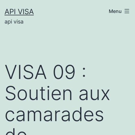
Aller
API VISA
Menu
au
api visa
contenu
VISA 09 :
Soutien aux
camarades