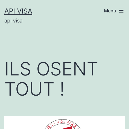
Aller
API VISA
Menu
au
api visa
contenu
ILS OSENT
TOUT !