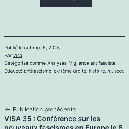
Publié le
octobre 5, 2025
Par
Visa
Catégorisé comme
Analyses
,
Vigilance antifasciste
Étiqueté
antifascisme
,
extrême droite
,
histoire
,
rn
,
sécu
Navigation
Publication précédente
VISA 35 : Conférence sur les
de
nouveaux fascismes en Europe le 8